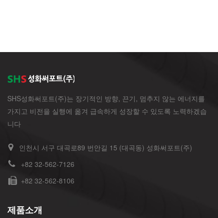
SHS성화써포트(주)는 장기적인 방향, 끈기, 멈추지 않는 에너지를
가지고 비전을 실행에 옮겨 급속하게 성장할 수 있도록 노력하겠습
니다
인천시 서구 대곡로89 번안길 15 (대곡동) 성화써포트(주)
+82 32-562-7126
+82 32-562-8106
제품소개