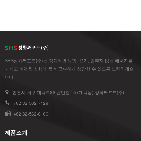
SHS성화써포트(주)는 장기적인 방향, 끈기, 멈추지 않는 에너지를
가지고 비전을 실행에 옮겨 급속하게 성장할 수 있도록 노력하겠습
니다
인천시 서구 대곡로89 번안길 15 (대곡동) 성화써포트(주)
+82 32-562-7126
+82 32-562-8106
제품소개