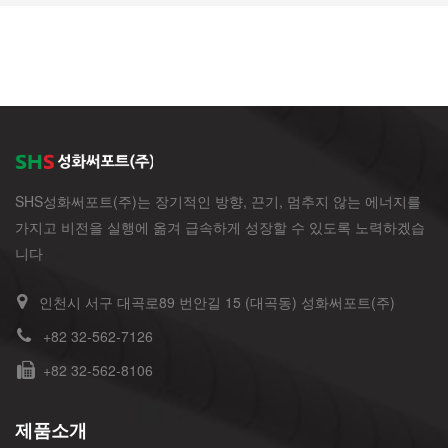
SHS성화써포트(주)는 장기적인 방향, 끈기, 멈추지 않는 에너지를
가지고 비전을 실행에 옮겨 급속하게 성장할 수 있도록 노력하겠습
니다
인천시 서구 대곡로89 번안길 15 (대곡동) 성화써포트(주)
+82 32-562-7126
+82 32-562-8106
제품소개